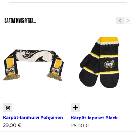
Koko
XXS, XS, S, M, L, XL, XXL, 3XL
Saatat myös pitää...
SKU
2011348
Kärpät-fanihuivi Pohjoinen
Kärpät-lapaset Black
29,00
€
25,00
€