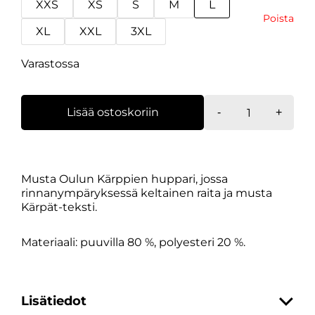
XXS
XS
S
M
L
Poista
XL
XXL
3XL
Varastossa
Huppari
Lisää ostoskoriin
-
+
Kärpät
Hoodie
Stripe
määrä
Musta Oulun Kärppien huppari, jossa
rinnanympäryksessä keltainen raita ja musta
Kärpät-teksti.
Materiaali: puuvilla 80 %, polyesteri 20 %.
Lisätiedot