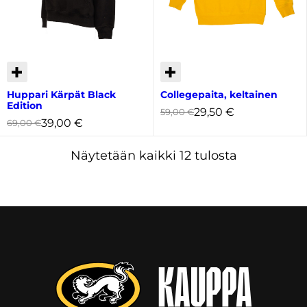
Huppari Kärpät Black
Collegepaita, keltainen
Edition
29,50
€
59,00
€
39,00
€
69,00
€
Kallein
Näytetään kaikki 12 tulosta
ensin