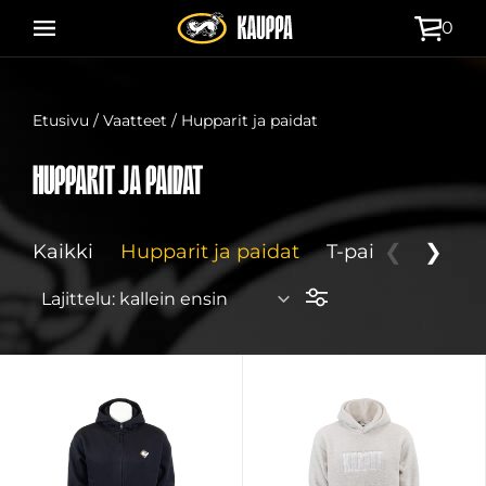
Siirry
0
suoraan
sisältöön
Etusivu
/
Vaatteet
/ Hupparit ja paidat
Hupparit ja paidat
Kaikki
Hupparit ja paidat
T-paidat
❮
❯
Takit