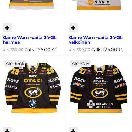
Game Worn -paita 24-25,
Game Worn -paita 24-25,
harmaa
valkoinen
alk.
125,00
€
alk.
125,00
€
alk.
350,00
€
alk.
300,00
€
Ale -64%
Ale -47%