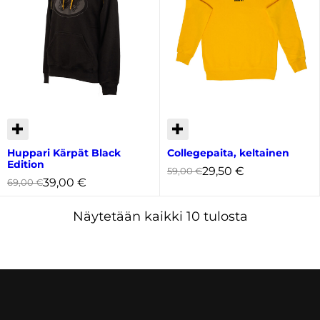
Huppari Kärpät Black
Collegepaita, keltainen
Edition
29,50
€
59,00
€
39,00
€
69,00
€
Kallein
Näytetään kaikki 10 tulosta
ensin