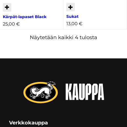
Sukat
Kärpät-lapaset Black
13,00
€
25,00
€
Kallein
Näytetään kaikki 4 tulosta
ensin
Verkkokauppa