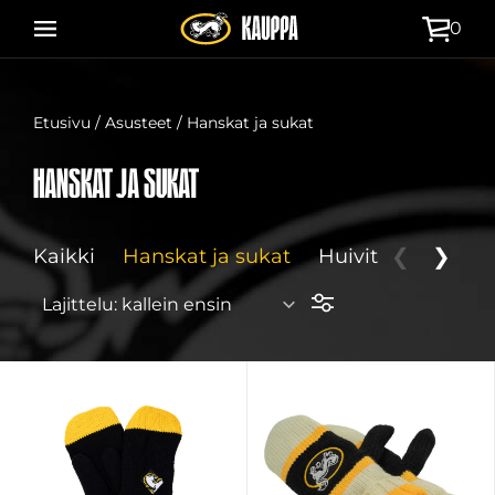
Siirry
0
suoraan
sisältöön
Etusivu
/
Asusteet
/ Hanskat ja sukat
Hanskat ja sukat
Kaikki
Hanskat ja sukat
Huivit
❮
Laukut ja
❯