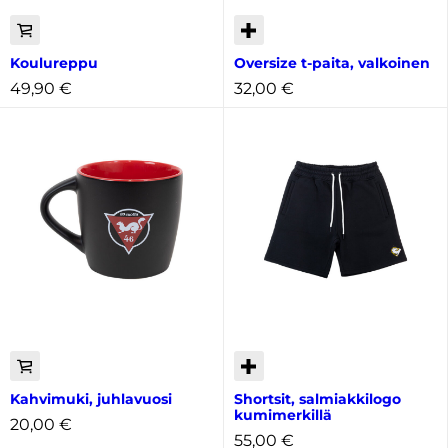
Koulureppu
Oversize t-paita, valkoinen
49,90
€
32,00
€
Kahvimuki, juhlavuosi
Shortsit, salmiakkilogo
kumimerkillä
20,00
€
55,00
€