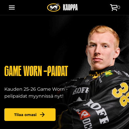
Siirry
0
suoraan
Kärppäkauppa
sisältöön
GAME WORN -PAIDAT
Kauden 25-26 Game Worn -
pelipaidat myynnissä nyt!
Tilaa omasi