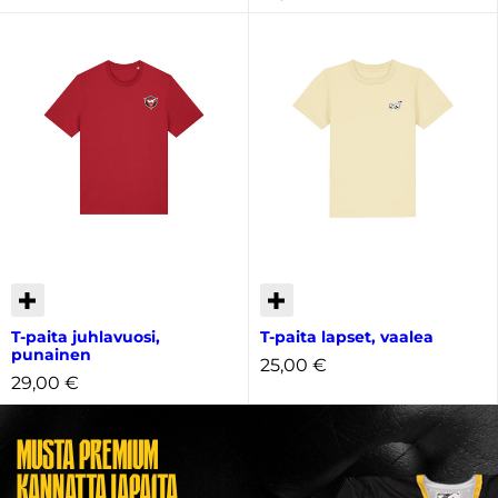
T-paita juhlavuosi,
T-paita lapset, vaalea
punainen
25,00
€
29,00
€
Musta premium
kannattajapaita