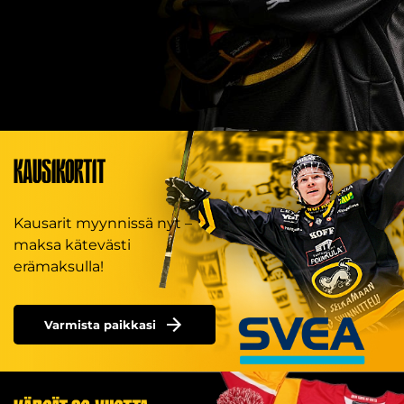
KAUSIKORTIT
Kausarit myynnissä nyt –
maksa kätevästi
erämaksulla!
Varmista paikkasi