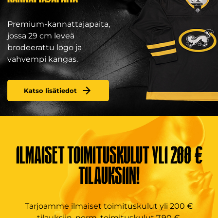
Premium-kannattajapaita,
jossa 29 cm leveä
brodeerattu logo ja
vahvempi kangas.
Katso lisätiedot
ILMAISET TOIMITUSKULUT YLI 200 €
TILAUKSIIN!
Tarjoamme ilmaiset toimituskulut yli 200 €
tilauksiin, norm. toimituskulut 7,90 €.