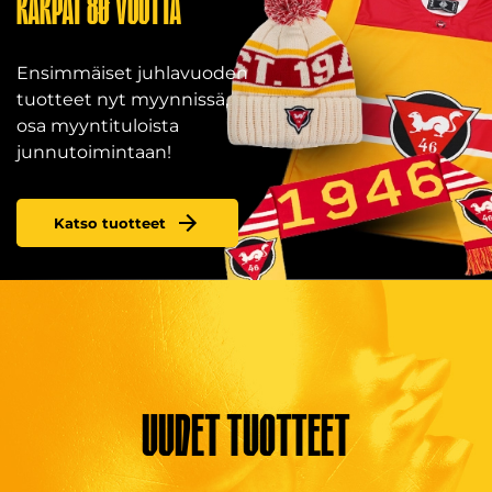
KÄRPÄT 80 VUOTTA
Ensimmäiset juhlavuoden
tuotteet nyt myynnissä,
osa myyntituloista
junnutoimintaan!
Katso tuotteet
Uudet tuotteet