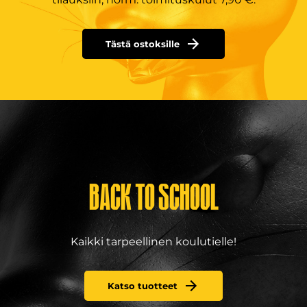
Tästä ostoksille
BACK TO SCHOOL
Kaikki tarpeellinen koulutielle!
Katso tuotteet