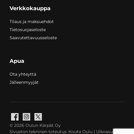
Verkkokauppa
Tilaus ja maksuehdot
Tietosuojaseloste
Saavutettavuusseloste
Apua
Ota yhteyttä
Jälleenmyyjät
Facebook
Instagram
X
© 2026 Oulun Kärpät Oy
Sivuston tekninen toteutus:
Kouta Oulu
| Ulkoasu: