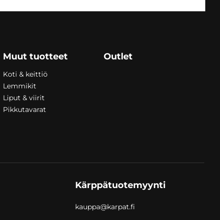
260,00
€
Muut tuotteet
Outlet
Koti & keittiö
Lemmikit
Liput & viirit
Pikkutavarat
Kärppätuotemyynti
kauppa@karpat.fi