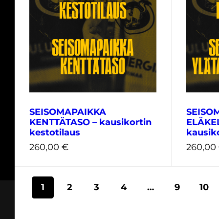
910,00
29,00
€
SEISOMAPAIKKA
SEISO
KENTTÄTASO – kausikortin
ELÄKE
kestotilaus
kausiko
260,00
€
260,00
1
2
3
4
…
9
10