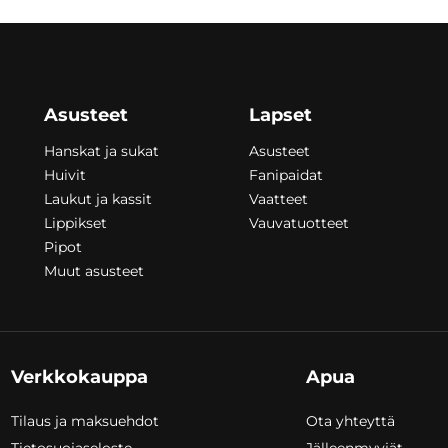
€
260,00
€
Asusteet
Lapset
Hanskat ja sukat
Asusteet
Huivit
Fanipaidat
Laukut ja kassit
Vaatteet
Lippikset
Vauvatuotteet
Pipot
Muut asusteet
Verkkokauppa
Apua
Tilaus ja maksuehdot
Ota yhteyttä