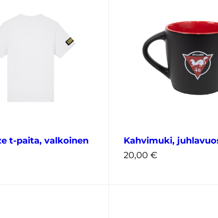
e t-paita, valkoinen
Kahvimuki, juhlavuo
20,00
€
S
M
L
XL