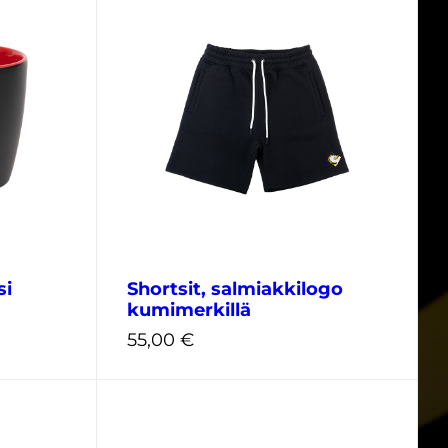
si
Shortsit, salmiakkilogo
kumimerkillä
55,00
€
XS
S
M
L
XL