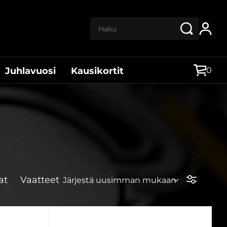
Haku:
0
Juhlavuosi
Kausikortit
at
Vaatteet