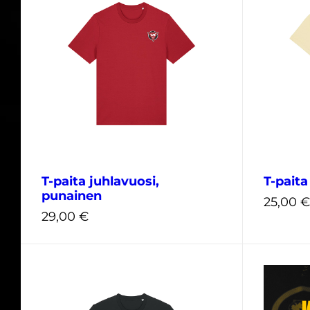
XXL
49,90
€
32,00
€
T-paita juhlavuosi,
T-paita
punainen
25,00
€
29,00
€
XS
S
M
L
XL
110-116
XXL
3XL
134-14