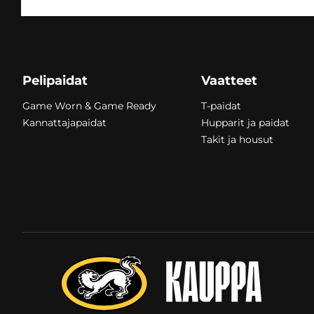
260,00
€
260,00
Pelipaidat
Vaatteet
Game Worn & Game Ready
T-paidat
Kannattajapaidat
Hupparit ja paidat
Takit ja housut