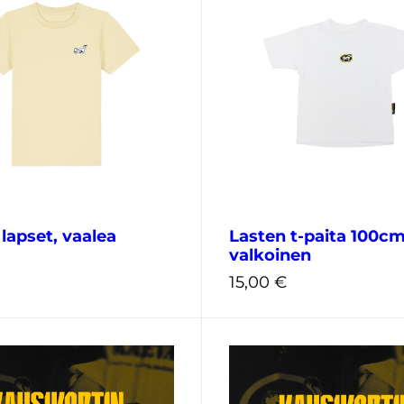
3XL
20,00
€
 lapset, vaalea
Lasten t-paita 100cm
valkoinen
15,00
€
cm
122-128cm
6cm
152-158cm