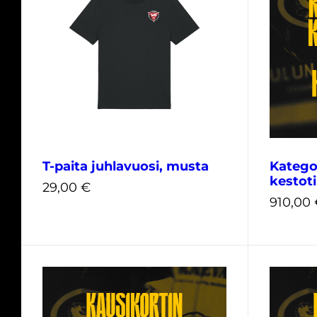
25,00
€
29,00
€
T-paita juhlavuosi, musta
Kategor
kestoti
29,00
€
910,00
XS
S
M
L
XL
XXL
3XL