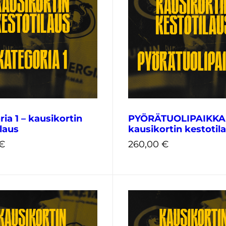
15,00
€
ia 1 – kausikortin
PYÖRÄTUOLIPAIKKA
laus
kausikortin kestotil
€
260,00
€