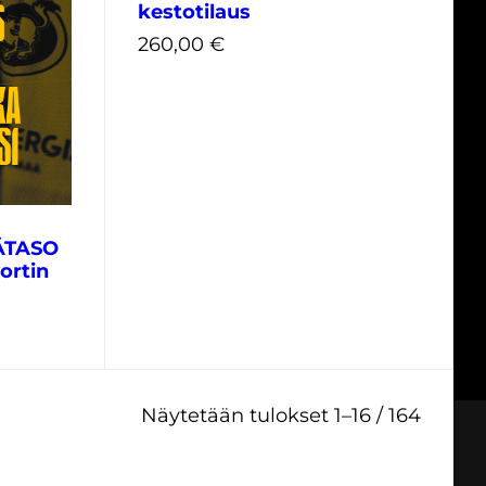
kestotilaus
260,00
€
230,00
€
ÄTASO
ortin
Sorted
Näytetään tulokset 1–16 / 164
by
latest