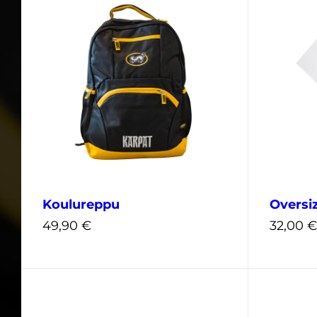
Koulureppu
Oversiz
49,90
€
32,00
€
XS