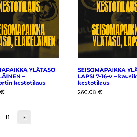
€
260,00
€
MAPAIKKA YLÄTASO
SEISOMAPAIKKA YL
LÄINEN –
LAPSI 7-16-v – kausik
rtin kestotilaus
kestotilaus
€
260,00
€
11