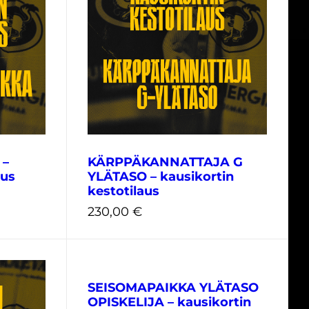
25,00
€
 –
KÄRPPÄKANNATTAJA G
aus
YLÄTASO – kausikortin
kestotilaus
230,00
€
SEISOMAPAIKKA YLÄTASO
OPISKELIJA – kausikortin