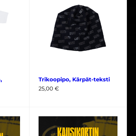
XXL
3XL
55,00
€
,
Trikoopipo, Kärpät-teksti
25,00
€