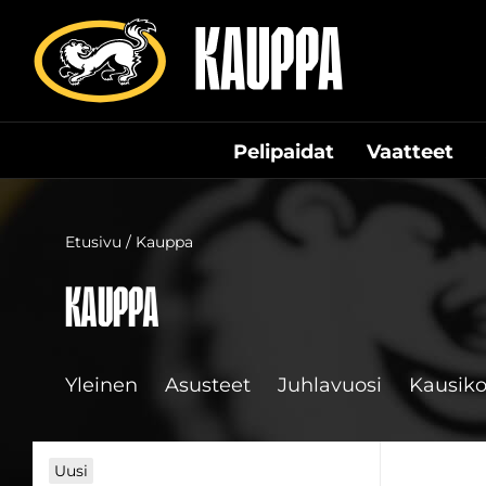
Siirry
suoraan
sisältöön
Pelipaidat
Vaatteet
Etusivu
/ Kauppa
Kauppa
Yleinen
Asusteet
Juhlavuosi
Kausiko
Uusi