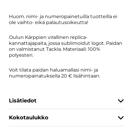
musta
määrä
Huom. nimi- ja numeropainetuilla tuotteilla ei
ole vaihto- eikä palautusoikeutta!
Oulun Kärppien virallinen replica-
kannattajapaita, jossa sublimoidut logot. Paidan
on valmistanut Tackla. Materiaali: 100%
polyesteri.
Voit tilata paidan haluamallasi nimi- ja
numeropainatuksella 20 € lisähintaan.
Lisätiedot
Kokotaulukko
Koko
110/120, 130/140, 150/160
SKU