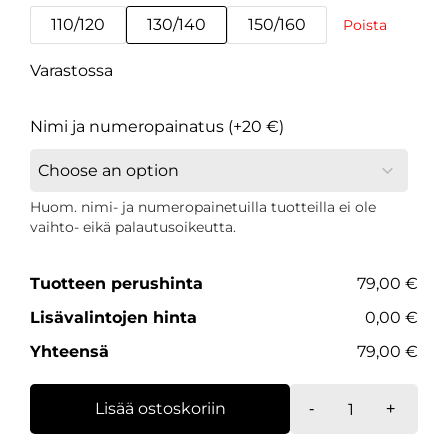
110/120
130/140
150/160
Poista
Varastossa
Nimi ja numeropainatus (+20 €)
Huom. nimi- ja numeropainetuilla tuotteilla ei ole
vaihto- eikä palautusoikeutta.
Tuotteen perushinta
79,00 €
Lisävalintojen hinta
0,00 €
Yhteensä
79,00 €
Replica-
Lisää ostoskoriin
-
+
kannattajapai
lapset,