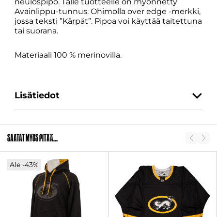
neulospipo. Tälle tuotteelle on myönnetty
Avainlippu-tunnus. Ohimolla over edge -merkki,
jossa teksti ”Kärpät”. Pipoa voi käyttää taitettuna
tai suorana.
Materiaali 100 % merinovilla.
Lisätiedot
SKU
2011375
Saatat myös pitää...
Ale -43%