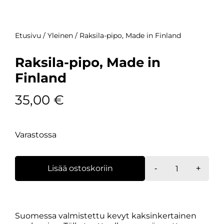
Etusivu
/
Yleinen
/ Raksila-pipo, Made in Finland
Raksila-pipo, Made in
Finland
35,00
€
Varastossa
Raksila-
Lisää ostoskoriin
-
+
pipo,
Made
in
Finland
Suomessa valmistettu kevyt kaksinkertainen
määrä