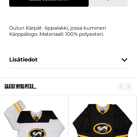
Kärpät
Label
määrä
Oulun Kärpät -lippalakki, jossa kuminen
Kärppälogo. Materiaali: 100% polyesteri.
Lisätiedot
SKU
2011294
Saatat myös pitää...