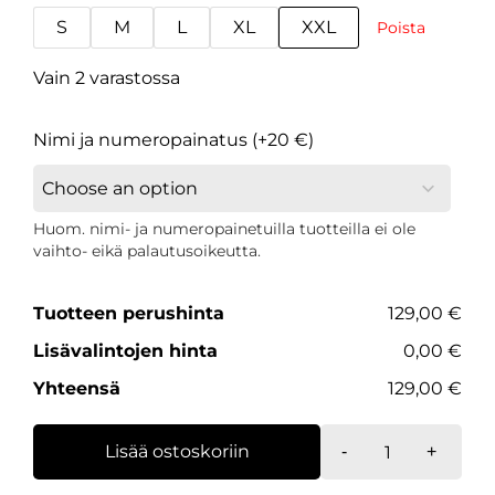
S
M
L
XL
XXL
Poista
Vain 2 varastossa
Nimi ja numeropainatus (+20 €)
Huom. nimi- ja numeropainetuilla tuotteilla ei ole
vaihto- eikä palautusoikeutta.
Tuotteen perushinta
129,00 €
Lisävalintojen hinta
0,00 €
Yhteensä
129,00 €
Premium-
Lisää ostoskoriin
-
+
kannattajapait
valkoinen