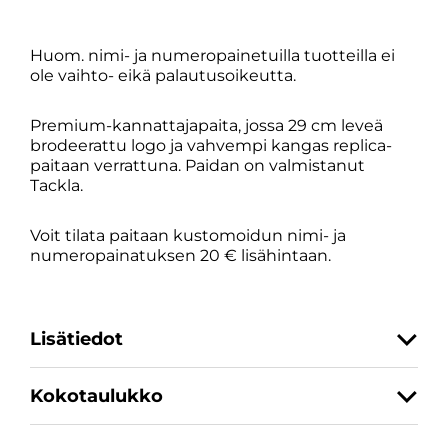
määrä
Huom. nimi- ja numeropainetuilla tuotteilla ei
ole vaihto- eikä palautusoikeutta.
Premium-kannattajapaita, jossa 29 cm leveä
brodeerattu logo ja vahvempi kangas replica-
paitaan verrattuna. Paidan on valmistanut
Tackla.
Voit tilata paitaan kustomoidun nimi- ja
numeropainatuksen 20 € lisähintaan.
Lisätiedot
Kokotaulukko
Koko
S, M, L, XL, XXL
SKU
2011410-00