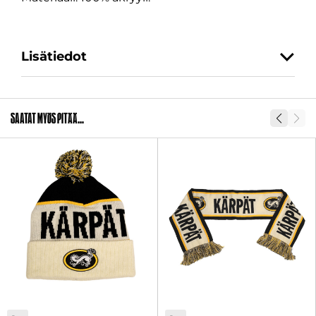
Lisätiedot
Koko
XS-S, M-L, XL-XXL
Saatat myös pitää...
SKU
2011388-00