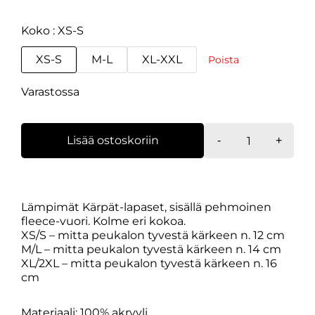
Koko
XS-S
XS-S
M-L
XL-XXL
Poista
Varastossa
Kärpät
Lisää ostoskoriin
-
+
lapaset
Sandy
määrä
Lämpimät Kärpät-lapaset, sisällä pehmoinen
fleece-vuori. Kolme eri kokoa.
XS/S – mitta peukalon tyvestä kärkeen n. 12 cm
M/L – mitta peukalon tyvestä kärkeen n. 14 cm
XL/2XL – mitta peukalon tyvestä kärkeen n. 16
cm
Materiaali: 100% akryyli.