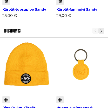
Kärpät-tupsupipo Sandy
Kärpät-fanihuivi Sandy
25,00
€
29,00
€
Tutustu myös
Pipo Oulun Kärpät
Huopa-avaimenperä