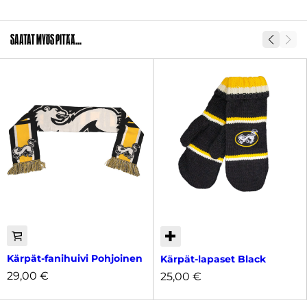
Väri
Antrasiitti, Musta
Saatat myös pitää...
SKU
2011268
Kärpät-fanihuivi Pohjoinen
Kärpät-lapaset Black
29,00
€
25,00
€