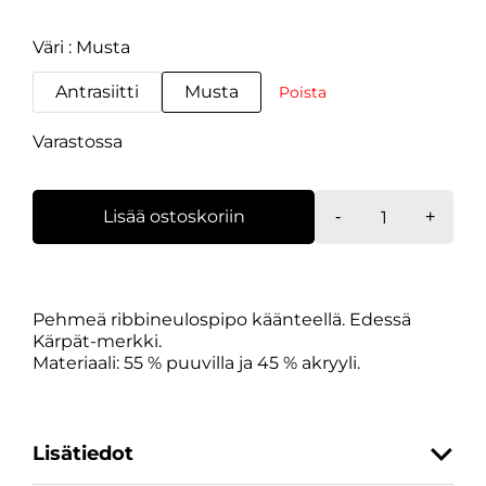
Väri
Musta
Antrasiitti
Musta
Poista
Varastossa
Pipo
Lisää ostoskoriin
-
+
Kärpät
Label
määrä
Pehmeä ribbineulospipo käänteellä. Edessä
Kärpät-merkki.
Materiaali: 55 % puuvilla ja 45 % akryyli.
Lisätiedot