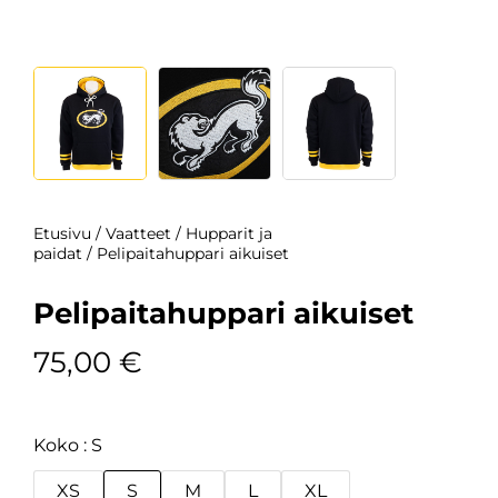
Etusivu
/
Vaatteet
/
Hupparit ja
paidat
/ Pelipaitahuppari aikuiset
Pelipaitahuppari aikuiset
75,00
€
Koko
S
XS
S
M
L
XL