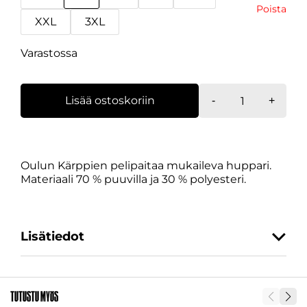
Poista
XXL
3XL
Varastossa
Pelipaitahuppa
Lisää ostoskoriin
-
+
aikuiset
määrä
Oulun Kärppien pelipaitaa mukaileva huppari.
Materiaali 70 % puuvilla ja 30 % polyesteri.
Lisätiedot
Koko
XS, S, M, L, XL, XXL, 3XL
Tutustu myös
SKU
28859