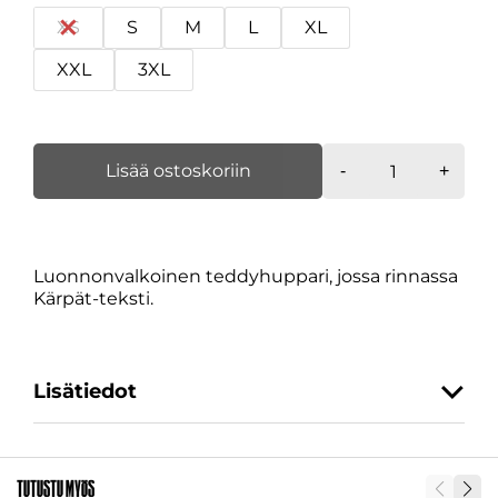
XS
S
M
L
XL
XXL
3XL
Teddyhuppari,
Lisää ostoskoriin
-
+
luonnonvalkoi
määrä
Luonnonvalkoinen teddyhuppari, jossa rinnassa
Kärpät-teksti.
Lisätiedot
Koko
XS, S, M, L, XL, XXL, 3XL
Tutustu myös
SKU
31099