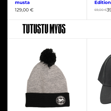
musta
Edition
129,00
€
3
69,00
€
Tutustu myös
S
M
L
XL
XXL
3
69,00
€
129,00
€