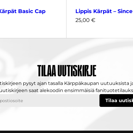
Kärpät Basic Cap
Lippis Kärpät – Since
25,00
€
Musta
Harmaa
Tilaa uutiskirje
25,00
€
tiskirjeen pysyt ajan tasalla Kärppäkaupan uutuuksista ja
 uutiskirjeen saat alekoodin ensimmäisiä fanituotetilauksi
ostiosoitteesi