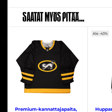
Saatat myös pitää...
Ale -43%
Premium-kannattajapaita,
Huppar