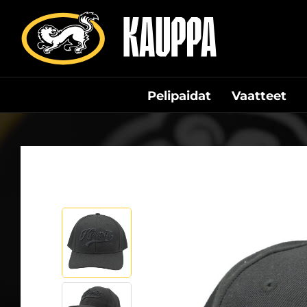
Siirry
suoraan
sisältöön
Pelipaidat
Vaatteet