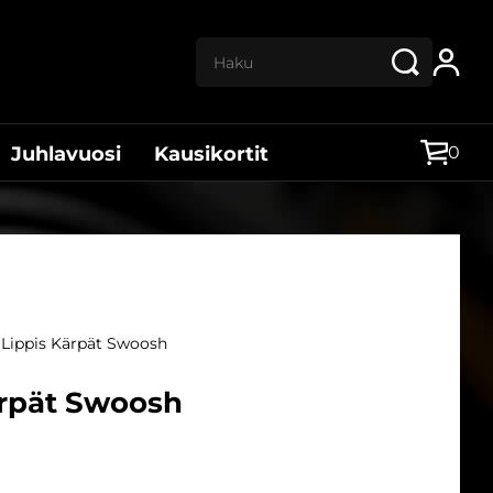
Haku:
0
Juhlavuosi
Kausikortit
 Lippis Kärpät Swoosh
ärpät Swoosh