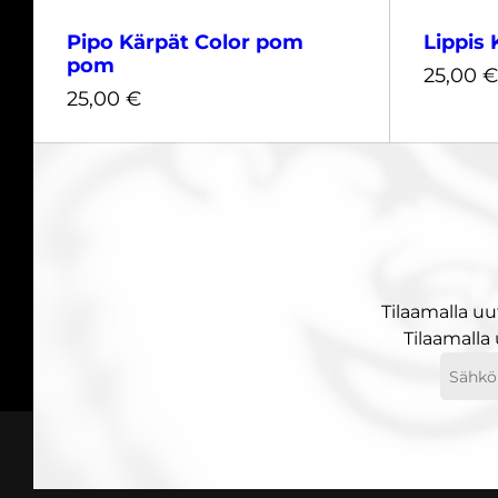
Pipo Kärpät Color pom
Lippis 
pom
25,00
€
25,00
€
Harmaa
Keltainen
25,00
€
Tilaamalla uu
25,00
€
Tilaamalla
Sähköp