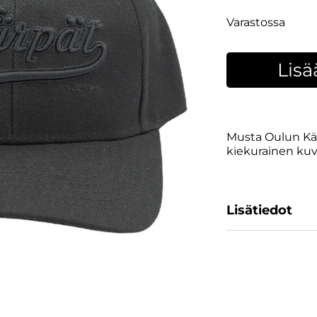
Varastossa
Lisä
Musta Oulun Kärp
kiekurainen kuvi
Lisätiedot
SKU