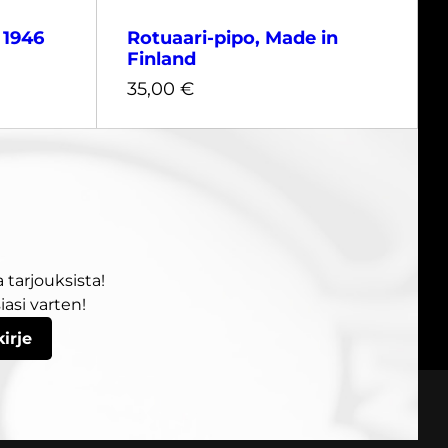
 1946
Rotuaari-pipo, Made in
Finland
35,00
€
Musta
Harmaa
 tarjouksista!
35,00
€
asi varten!