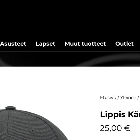
Asusteet
Lapset
Muut tuotteet
Outlet
Etusivu
/
Yleinen
/
Lippis K
25,00
€