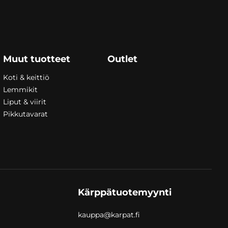
Muut tuotteet
Outlet
Koti & keittiö
Lemmikit
Liput & viirit
Pikkutavarat
Kärppätuotemyynti
kauppa@karpat.fi