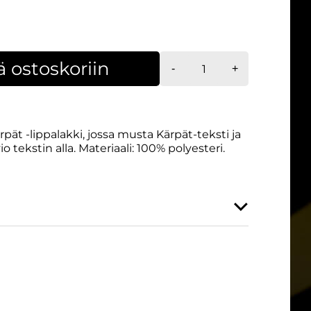
Lippis
ä ostoskoriin
-
+
Kärpät
Swoosh
määrä
ät -lippalakki, jossa musta Kärpät-teksti ja
o tekstin alla. Materiaali: 100% polyesteri.
2011295