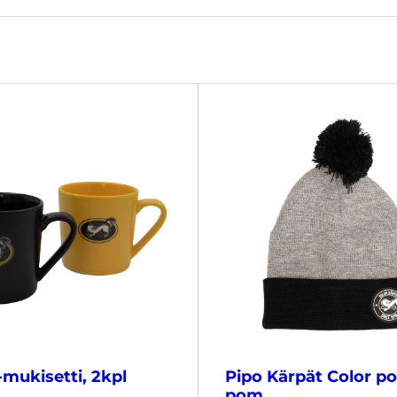
mukisetti, 2kpl
Pipo Kärpät Color p
pom