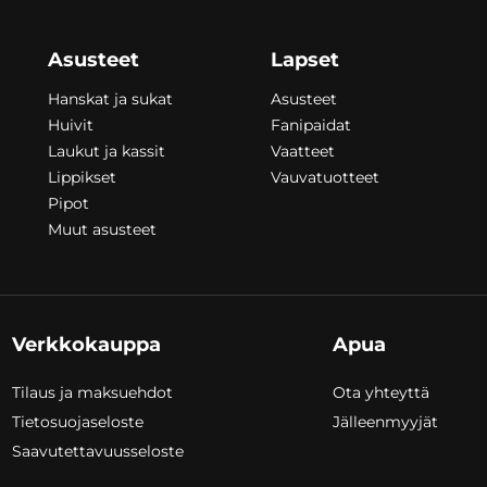
Asusteet
Lapset
Hanskat ja sukat
Asusteet
Huivit
Fanipaidat
Laukut ja kassit
Vaatteet
Lippikset
Vauvatuotteet
Pipot
Muut asusteet
Verkkokauppa
Apua
Tilaus ja maksuehdot
Ota yhteyttä
Tietosuojaseloste
Jälleenmyyjät
Saavutettavuusseloste