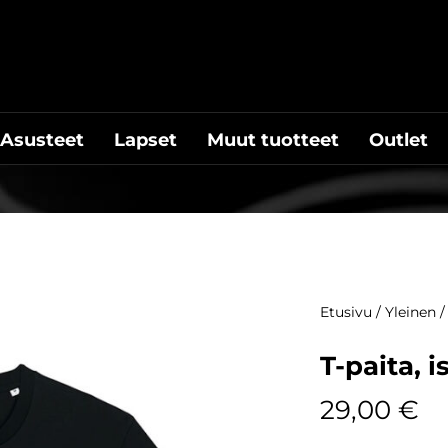
Asusteet
Lapset
Muut tuotteet
Outlet
Etusivu
/
Yleinen
/
T-paita, i
29,00
€