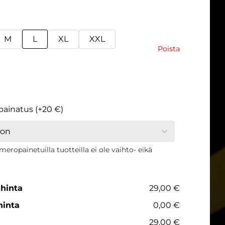
M
L
XL
XXL
Poista
ainatus (+20 €)
eropainetuilla tuotteilla ei ole vaihto- eikä
hinta
29,00 €
hinta
0,00 €
29,00 €