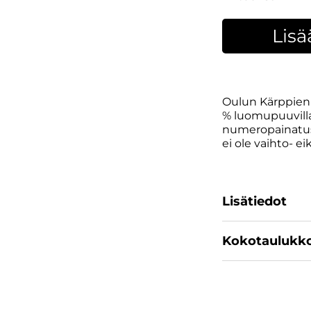
Lisä
Oulun Kärppien t
% luomupuuvilla.
numeropainatus.
ei ole vaihto- e
Lisätiedot
Kokotaulukk
Koko
SKU