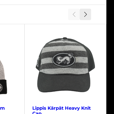
om
Lippis Kärpät Heavy Knit
Cap