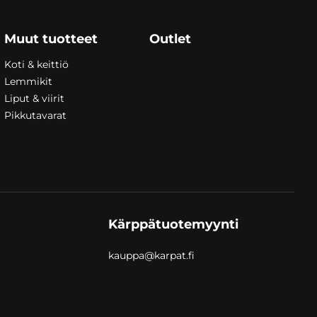
Muut tuotteet
Outlet
Koti & keittiö
Lemmikit
Liput & viirit
Pikkutavarat
Kärppätuotemyynti
kauppa@karpat.fi