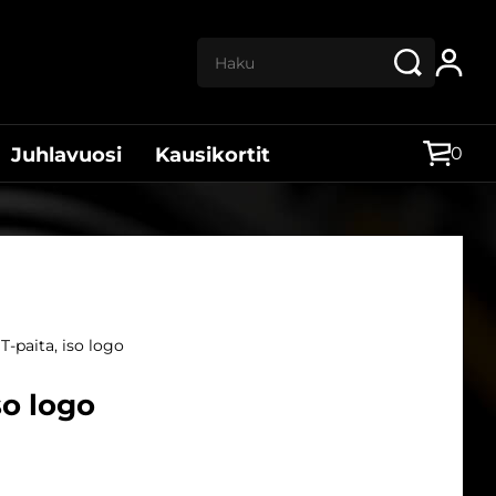
Haku:
0
Juhlavuosi
Kausikortit
 T-paita, iso logo
so logo