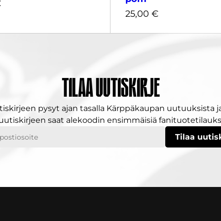
€
25,00
€
Harmaa
Keltainen
Tilaa uutiskirje
€
tiskirjeen pysyt ajan tasalla Kärppäkaupan uutuuksista ja
25,00
€
 uutiskirjeen saat alekoodin ensimmäisiä fanituotetilauksi
ostiosoitteesi