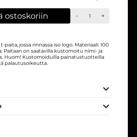
T-
ä ostoskoriin
-
+
paita,
iso
logo
määrä
-paita, jossa rinnassa iso logo. Materiaali: 100
 Paitaan on saatavilla kustomoitu nimi- ja
 Huom! Kustomoiduilla painatustuotteilla
ikä palautusoikeutta.
o
XS, S, M, L, XL, XXL, 3XL
29564