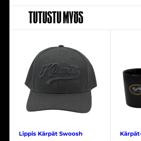
Tutustu myös
Lippis Kärpät Swoosh
Kärpät-