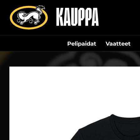
Siirry
suoraan
sisältöön
Pelipaidat
Vaatteet