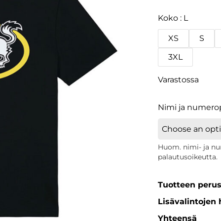
Koko
L
XS
S
3XL
Varastossa
Nimi ja numerop
Huom. nimi- ja num
palautusoikeutta.
Tuotteen perus
Lisävalintojen 
Yhteensä