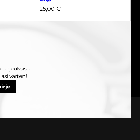
25,00
€
 tarjouksista!
25,00
€
asi varten!