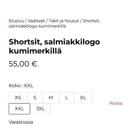
Etusivu
/
Vaatteet
/
Takit ja housut
/ Shortsit,
salmiakkilogo kumimerkillä
Shortsit, salmiakkilogo
kumimerkillä
55,00
€
Koko
XXL
XS
S
M
L
XL
Poista
XXL
3XL
Varastossa