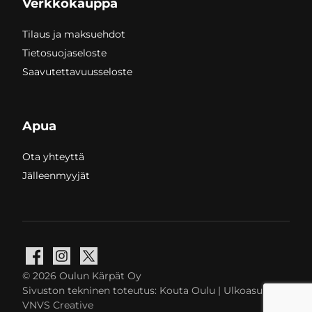
Verkkokauppa
Tilaus ja maksuehdot
Tietosuojaseloste
Saavutettavuusseloste
Apua
Ota yhteyttä
Jälleenmyyjät
Facebook
Instagram
X
© 2026 Oulun Kärpät Oy
Sivuston tekninen toteutus:
Kouta Oulu
| Ulkoasu:
VNVS Creative