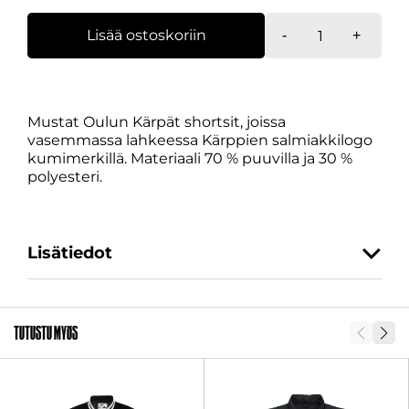
Shortsit,
Lisää ostoskoriin
-
+
salmiakkilogo
kumimerkillä
määrä
Mustat Oulun Kärpät shortsit, joissa
vasemmassa lahkeessa Kärppien salmiakkilogo
kumimerkillä. Materiaali 70 % puuvilla ja 30 %
polyesteri.
Lisätiedot
Koko
XS, S, M, L, XL, XXL, 3XL
Tutustu myös
SKU
30043