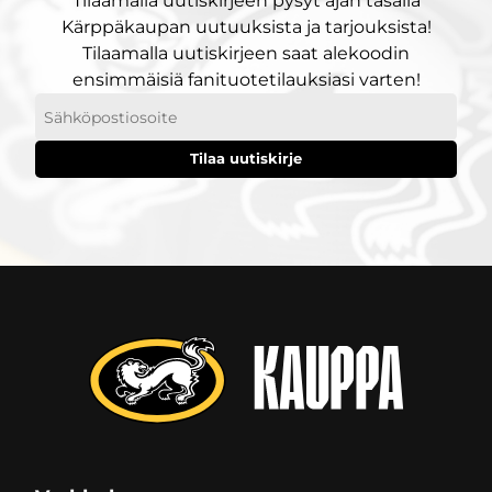
Tilaamalla uutiskirjeen pysyt ajan tasalla
Kärppäkaupan uutuuksista ja tarjouksista!
Tilaamalla uutiskirjeen saat alekoodin
ensimmäisiä fanituotetilauksiasi varten!
Sähköpostiosoitteesi