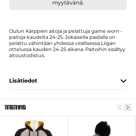
myytävänä.
Oulun Kärppien aitoja ja pelattuja game worn -
paitoja kaudelta 24-25. Jokaisella paidalla on
pelattu vähintään yhdessä virallisessa Liigan
ottelussa kauden 24-25 aikana. Paitoihin sisältyy
aitoustodistus.
Lisätiedot
2 Pokka, 4 Kivistö, 7
Peltonen, 9 Berglund, 11
Tutustu myös
Virta, 16 Heikkala, 18 Antti-
Roiko, 19 Yliniemi, 21 Pokka,
Pelaaja
25 Paaso, 26 Rueschhoff, 37
Melnick, 39 Juusola, 51 Pietilä,