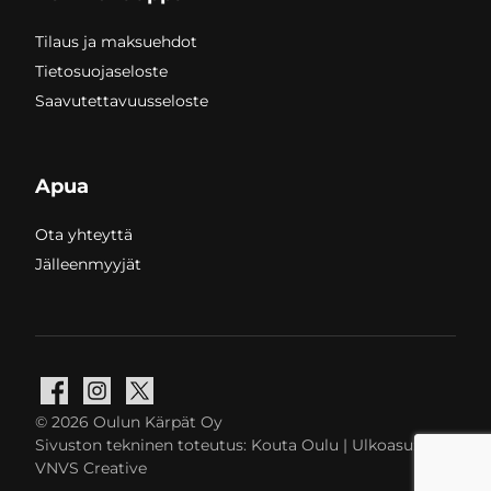
Tilaus ja maksuehdot
Tietosuojaseloste
Saavutettavuusseloste
Apua
Ota yhteyttä
Jälleenmyyjät
Facebook
Instagram
X
© 2026 Oulun Kärpät Oy
Sivuston tekninen toteutus:
Kouta Oulu
| Ulkoasu:
VNVS Creative