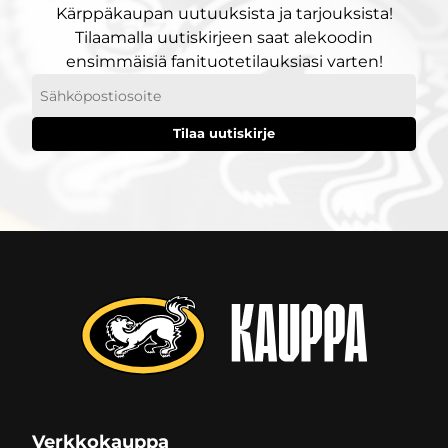
Kärppäkaupan uutuuksista ja tarjouksista!
Tilaamalla uutiskirjeen saat alekoodin
ensimmäisiä fanituotetilauksiasi varten!
Sähköpostiosoitteesi
Verkkokauppa