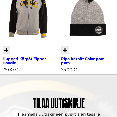
53 Westerholm, 62
Olkkonen, 91 Gardiner, 97
Masin
SKU
Huppari Kärpät Zipper
Pipo Kärpät Color pom
Hoodie
pom
75,00
€
25,00
€
Tilaa uutiskirje
Tilaamalla uutiskirjeen pysyt ajan tasalla