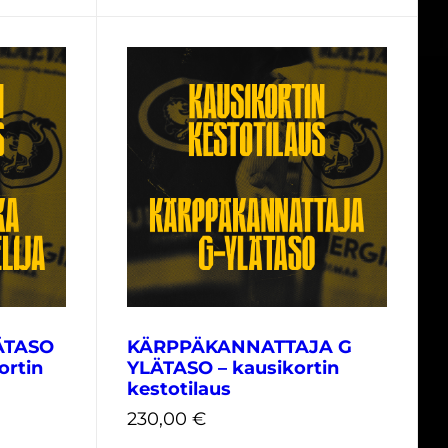
260,00
€
ÄTASO
KÄRPPÄKANNATTAJA G
ortin
YLÄTASO – kausikortin
kestotilaus
230,00
€