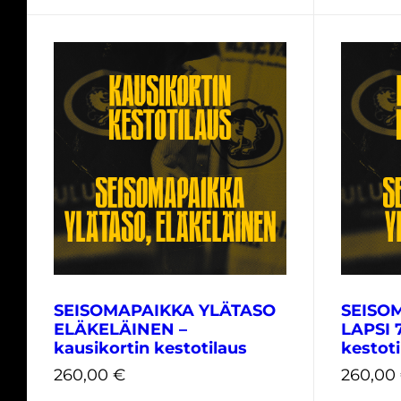
690,00
€
325,00
SEISOMAPAIKKA YLÄTASO
SEISO
ELÄKELÄINEN –
LAPSI 7
kausikortin kestotilaus
kestoti
260,00
€
260,00