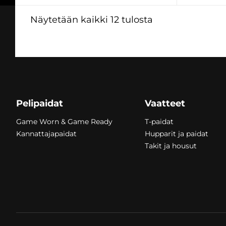
Kallein
Näytetään kaikki 12 tulosta
ensin
260,00
€
260,00
Pelipaidat
Vaatteet
Game Worn & Game Ready
T-paidat
Kannattajapaidat
Hupparit ja paidat
Takit ja housut