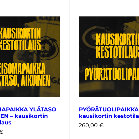
€
725,00
€
MAPAIKKA YLÄTASO
PYÖRÄTUOLIPAIKKA
EN – kausikortin
kausikortin kestotil
laus
260,00
€
€