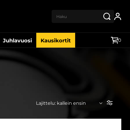
Haku:
0
Juhlavuosi
Kausikortit