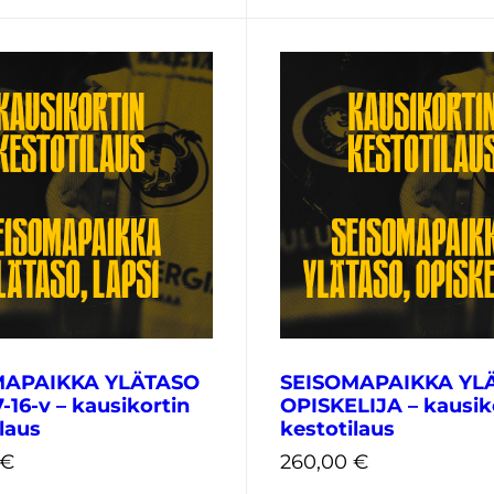
260,00
€
€
MAPAIKKA YLÄTASO
SEISOMAPAIKKA YL
-16-v – kausikortin
OPISKELIJA – kausik
laus
kestotilaus
€
260,00
€