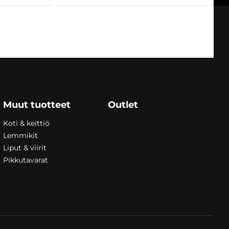
230,00
€
Muut tuotteet
Outlet
Koti & keittiö
Lemmikit
Liput & viirit
Pikkutavarat