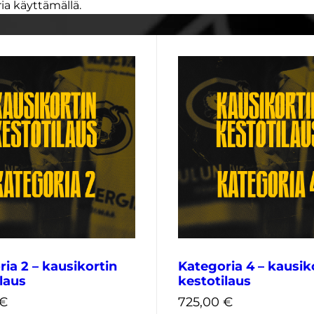
ia käyttämällä.
ia 2 – kausikortin
Kategoria 4 – kausik
laus
kestotilaus
€
725,00
€