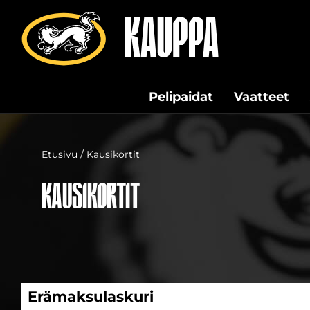
Siirry
suoraan
sisältöön
Pelipaidat
Vaatteet
Etusivu
/ Kausikortit
Kausikortit
Erämaksulaskuri