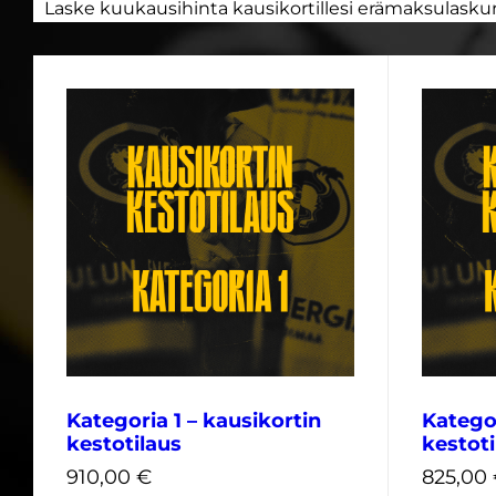
Laske kuukausihinta kausikortillesi erämaksulaskur
Kategoria 1 – kausikortin
Kategor
kestotilaus
kestoti
910,00
€
825,00