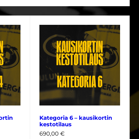
ortin
Kategoria 6 – kausikortin
kestotilaus
690,00
€