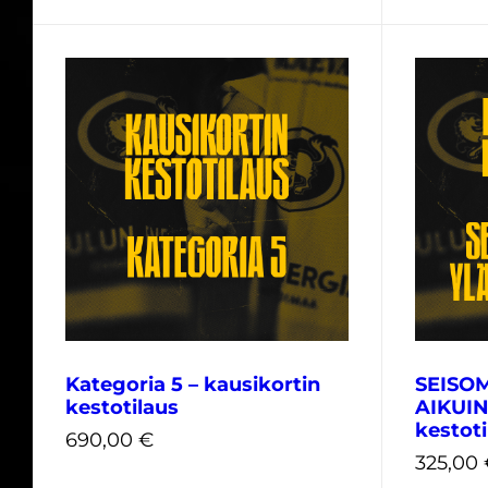
910,00
€
825,00
Kategoria 5 – kausikortin
SEISO
kestotilaus
AIKUIN
kestoti
690,00
€
325,00