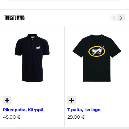
SKU
32467
Tutustu myös
Pikeepaita, Kärppä
T-paita, iso logo
45,00
€
29,00
€