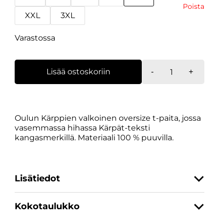
Poista
XXL
3XL
Varastossa
Oversize
Lisää ostoskoriin
-
+
t-
paita,
valkoinen
määrä
Oulun Kärppien valkoinen oversize t-paita, jossa
vasemmassa hihassa Kärpät-teksti
kangasmerkillä. Materiaali 100 % puuvilla.
Lisätiedot
Kokotaulukko
Koko
XS, S, M, L, XL, XXL, 3XL