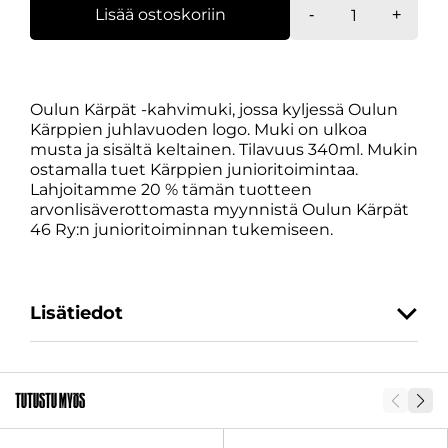
Kahvimuki,
Lisää ostoskoriin
-
+
juhlavuosi
määrä
Oulun Kärpät -kahvimuki, jossa kyljessä Oulun
Kärppien juhlavuoden logo. Muki on ulkoa
musta ja sisältä keltainen. Tilavuus 340ml. Mukin
ostamalla tuet Kärppien junioritoimintaa.
Lahjoitamme 20 % tämän tuotteen
arvonlisäverottomasta myynnistä Oulun Kärpät
46 Ry:n junioritoiminnan tukemiseen.
Lisätiedot
SKU
32265-1
Tutustu myös