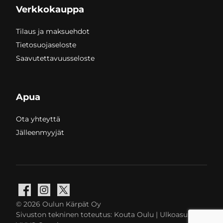
Verkkokauppa
Tilaus ja maksuehdot
Tietosuojaseloste
Saavutettavuusseloste
Apua
Ota yhteyttä
Jälleenmyyjät
Facebook
Instagram
X
© 2026 Oulun Kärpät Oy
Sivuston tekninen toteutus:
Kouta Oulu
| Ulkoasu: