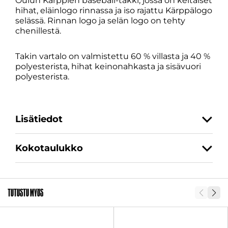
Oulun Kärppien baseball-takki, jossa on keltaiset
hihat, eläinlogo rinnassa ja iso rajattu Kärppälogo
selässä. Rinnan logo ja selän logo on tehty
chenillestä.
Takin vartalo on valmistettu 60 % villasta ja 40 %
polyesterista, hihat keinonahkasta ja sisävuori
polyesterista.
Lisätiedot
Kokotaulukko
Koko
XS, S, M, L, XL, XXL, 3XL
SKU
30961
Tutustu myös