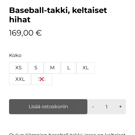
Baseball-takki, keltaiset
hihat
169,00
€
Koko
XS
S
M
L
XL
XXL
3XL
Baseball-
Lisää ostoskoriin
-
+
takki,
keltaiset
hihat
määrä