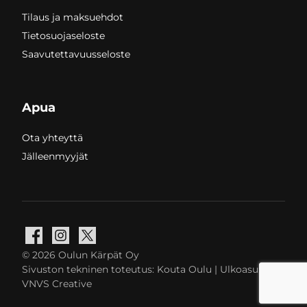
Tilaus ja maksuehdot
Tietosuojaseloste
Saavutettavuusseloste
Apua
Ota yhteyttä
Jälleenmyyjät
Facebook
Instagram
X
© 2026 Oulun Kärpät Oy
Sivuston tekninen toteutus:
Kouta Oulu
| Ulkoasu:
VNVS Creative