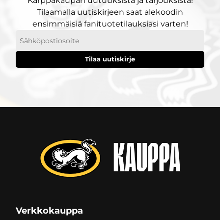
Kärppäkaupan uutuuksista ja tarjouksista!
Tilaamalla uutiskirjeen saat alekoodin
ensimmäisiä fanituotetilauksiasi varten!
Sähköpostiosoitteesi
Verkkokauppa