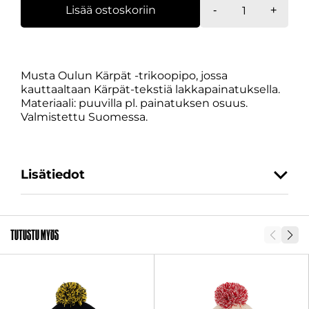
Trikoopipo,
Lisää ostoskoriin
-
+
Kärpät-
teksti
määrä
Musta Oulun Kärpät -trikoopipo, jossa
kauttaaltaan Kärpät-tekstiä lakkapainatuksella.
Materiaali: puuvilla pl. painatuksen osuus.
Valmistettu Suomessa.
Lisätiedot
SKU
31987-1
Tutustu myös