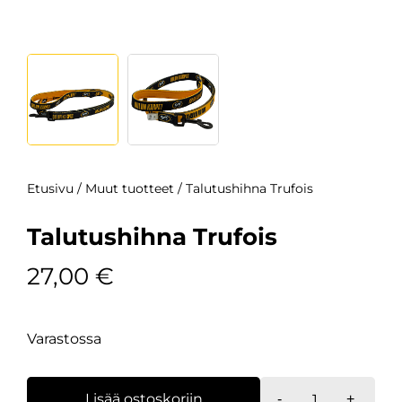
Etusivu
/
Muut tuotteet
/ Talutushihna Trufois
Talutushihna Trufois
27,00
€
Varastossa
Talutushihna
Lisää ostoskoriin
-
+