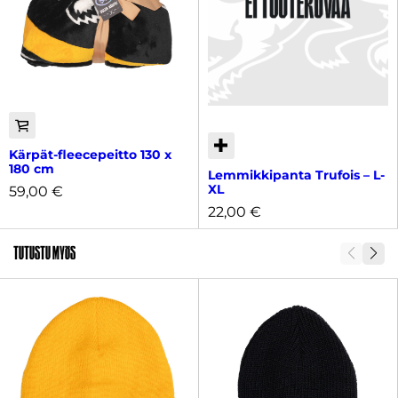
Kärpät-fleecepeitto 130 x
180 cm
Lemmikkipanta Trufois – L-
XL
59,00
€
22,00
€
Tutustu myös