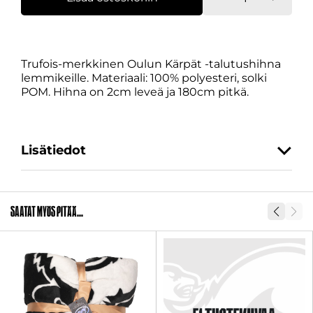
Trufois
määrä
Trufois-merkkinen Oulun Kärpät -talutushihna
lemmikeille. Materiaali: 100% polyesteri, solki
POM. Hihna on 2cm leveä ja 180cm pitkä.
Lisätiedot
SKU
29418-1
Saatat myös pitää...