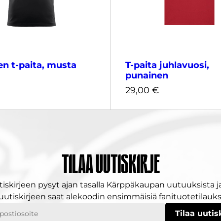
en t-paita, musta
T-paita juhlavuosi,
punainen
29,00
€
S
M
L
XL
XS
S
M
L
X
3XL
XXL
3XL
Tilaa uutiskirje
tiskirjeen pysyt ajan tasalla Kärppäkaupan uutuuksista ja
 uutiskirjeen saat alekoodin ensimmäisiä fanituotetilauksi
29,00
€
ostiosoitteesi