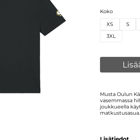
Koko
XS
S
3XL
Lisä
Musta Oulun Kär
vasemmassa hihas
joukkueella käyt
matkustusasua.
Lisätiedot