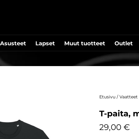
Asusteet
Lapset
Muut tuotteet
Outlet
Etusivu
/
Vaatteet
T-paita,
29,00
€