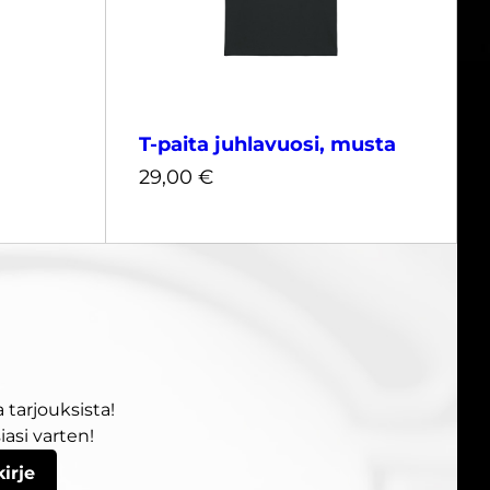
T-paita juhlavuosi, musta
29,00
€
L
XS
S
M
L
XL
XXL
3XL
 tarjouksista!
29,00
€
asi varten!