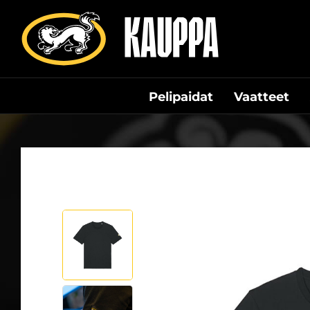
Siirry
suoraan
sisältöön
Pelipaidat
Vaatteet