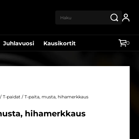
Haku:
0
Juhlavuosi
Kausikortit
/
T-paidat
/ T-paita, musta, hihamerkkaus
 musta, hihamerkkaus