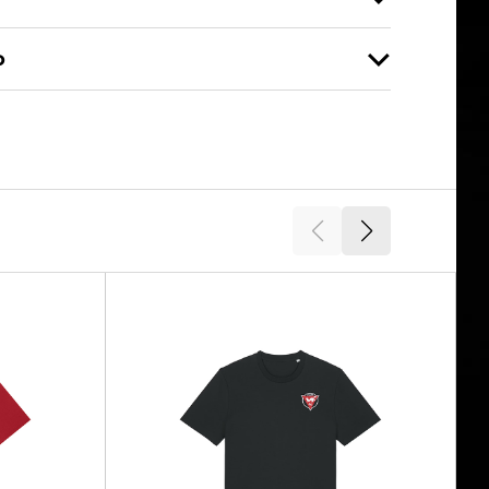
o
XS, S, M, L, XL, XXL, 3XL
29517