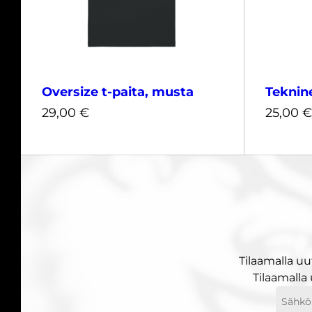
Oversize t-paita, musta
Teknin
29,00
€
25,00
€
XS
S
M
L
XL
XS
XXL
XXL
Tilaamalla uu
29,00
€
25,00
€
Tilaamalla
Sähköp