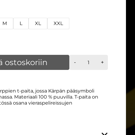
M
L
XL
XXL
T-
ä ostoskoriin
-
+
paita,
musta,
hihamerkkaus
määrä
ppien t-paita, jossa Kärpän pääsymboli
sa. Materiaali 100 % puuvilla. T-paita on
össä osana vieraspelireissujen