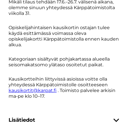
Mikäli tilaus tehdään 17.6.–26.7. välisenä aikana,
olemme sinuun yhteydessä Kärppätoimistolta
viikolla 31.
Opiskelijahintaisen kausikortin ostajan tulee
käydä esittämässä voimassa oleva
opiskelijakortti Kärppätoimistolla ennen kauden
alkua.
Kategoriaan sisältyvät pohjakartassa alueella
seisomakatsomo ylätaso osoitetut paikat.
Kausikortteihin liittyvissä asioissa voitte olla
yhteydessä Kärppätoimistolle osoitteeseen
kausikortit@karpat.fi
. Toimisto palvelee arkisin
ma-pe klo 10–17.
Lisätiedot