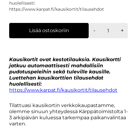
huolellisesti:
https://www.karpat.fi/kausikortit/tilausehdot
SEISOMAPAIK
Lisää ostoskoriin
-
+
YLÄTASO
OPISKELIJA
-
kausikortin
Kausikortit ovat kestotilauksia. Kausikortti
kestotilaus
jatkuu automaattisesti mahdollisiin
määrä
pudotuspeleihin sekä tuleville kausille.
Luettehan kausikorttien tilausehdot
huolellisesti:
https://www.karpat.fi/kausikortit/tilausehdot
Tilattuasi kausikortin verkkokaupastamme,
olemme sinuun yhteydessä Kärppätoimistolta 1-
3 arkipäivän kuluessa tarkempaa paikanvalintaa
varten.