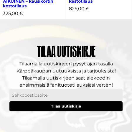
AIKUINEN – kausikortin
kestotilaus
kestotilaus
825,00
€
325,00
€
Tilaa uutiskirje
Tilaamalla uutiskirjeen pysyt ajan tasalla
Kärppäkaupan uutuuksista ja tarjouksista!
Tilaamalla uutiskirjeen saat alekoodin
ensimmäisiä fanituotetilauksiasi varten!
Sähköpostiosoitteesi