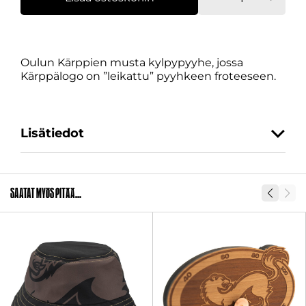
musta
määrä
Oulun Kärppien musta kylpypyyhe, jossa
Kärppälogo on ”leikattu” pyyhkeen froteeseen.
Lisätiedot
SKU
28416-1
Saatat myös pitää...