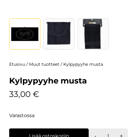
Etusivu
/
Muut tuotteet
/ Kylpypyyhe musta
Kylpypyyhe musta
33,00
€
Varastossa
Kylpypyyhe
Lisää ostoskoriin
-
+