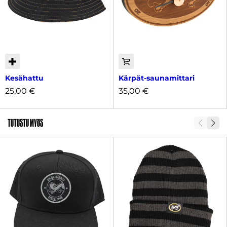
Kesähattu
Kärpät-saunamittari
25,00
€
35,00
€
Tutustu myös