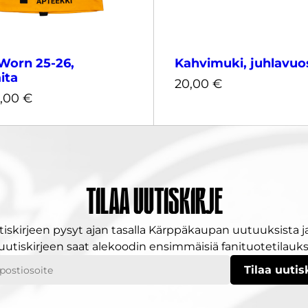
orn 25-26,
Kahvimuki, juhlavuo
ita
20,00
€
,00
€
Tilaa uutiskirje
,00
€
20,00
€
tiskirjeen pysyt ajan tasalla Kärppäkaupan uutuuksista ja
 uutiskirjeen saat alekoodin ensimmäisiä fanituotetilauksi
ostiosoitteesi