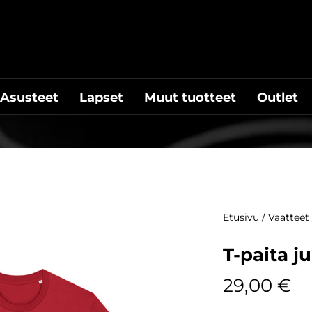
Asusteet
Lapset
Muut tuotteet
Outlet
Etusivu
/
Vaatteet
T-paita j
29,00
€