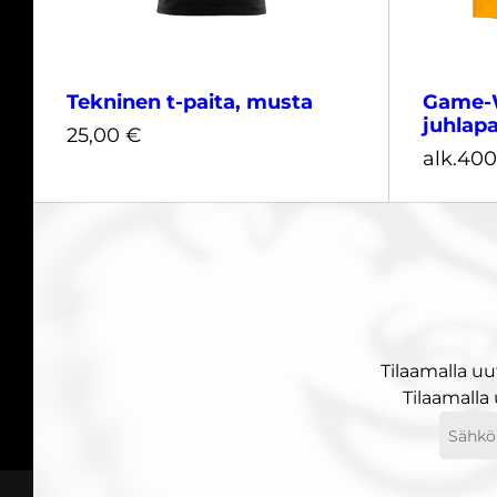
Tekninen t-paita, musta
Game-W
juhlapa
25,00
€
alk.
400
XS
S
M
L
XL
XXL
3XL
400
Tilaamalla uu
25,00
€
Tilaamalla
Sähköp