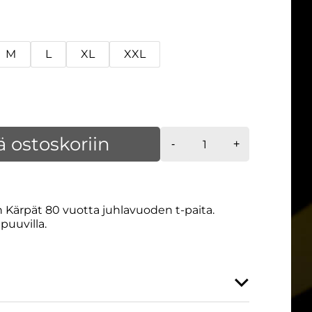
M
L
XL
XXL
T-
ä ostoskoriin
-
+
paita
juhlavuosi,
punainen
määrä
Kärpät 80 vuotta juhlavuoden t-paita.
puuvilla.