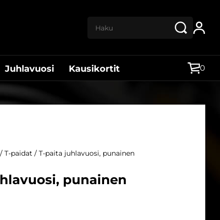
Haku:
0
Juhlavuosi
Kausikortit
/
T-paidat
/ T-paita juhlavuosi, punainen
uhlavuosi, punainen