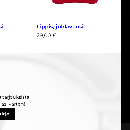
si
Lippis, juhlavuosi
29,00
€
29,00
€
 tarjouksista!
asi varten!