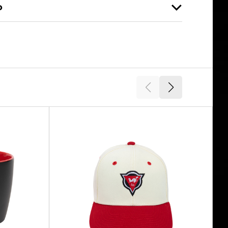
o
XS, S, M, L, XL, XXL, 3XL
32427