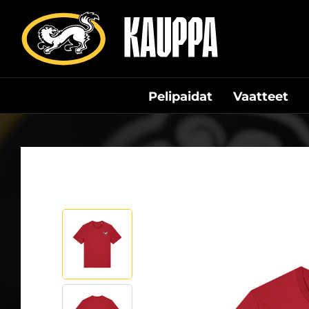
Siirry
suoraan
sisältöön
Pelipaidat
Vaatteet