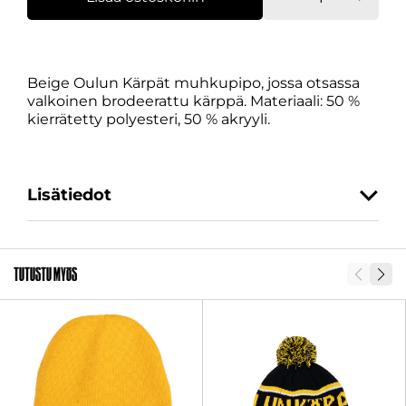
beige
määrä
Beige Oulun Kärpät muhkupipo, jossa otsassa
valkoinen brodeerattu kärppä. Materiaali: 50 %
kierrätetty polyesteri, 50 % akryyli.
Lisätiedot
SKU
28407-1
Tutustu myös