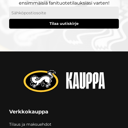
ensimmäisiä fanituotetilauksiasi varten!
Sähköpostiosoitteesi
Verkkokauppa
Tilaus ja maksuehdot