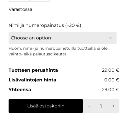
Varastossa
Nimi ja numeropainatus (+20 €)
Huom. nimi- ja numeropainetuilla tuotteilla ei ole
vaihto- eikä palautusoikeutta.
Tuotteen perushinta
29,00 €
Lisävalintojen hinta
0,00 €
Yhteensä
29,00 €
T-
Lisää ostoskoriin
-
+
paita,
iso
logo