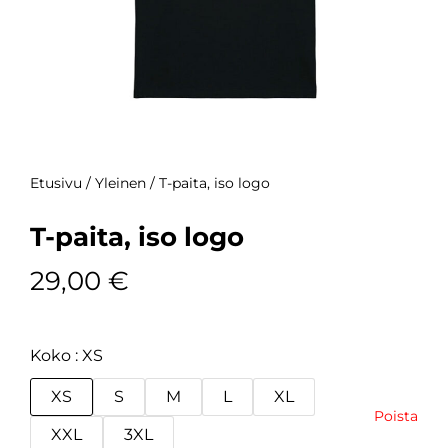
Etusivu
/
Yleinen
/ T-paita, iso logo
T-paita, iso logo
29,00
€
Koko
XS
XS
S
M
L
XL
Poista
XXL
3XL