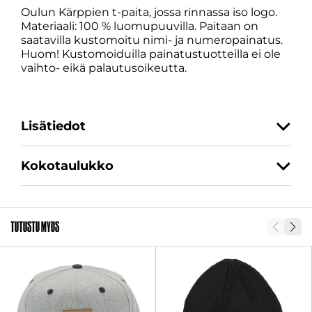
määrä
Oulun Kärppien t-paita, jossa rinnassa iso logo.
Materiaali: 100 % luomupuuvilla. Paitaan on
saatavilla kustomoitu nimi- ja numeropainatus.
Huom! Kustomoiduilla painatustuotteilla ei ole
vaihto- eikä palautusoikeutta.
Lisätiedot
Kokotaulukko
Koko
XS, S, M, L, XL, XXL, 3XL
SKU
29564
Tutustu myös