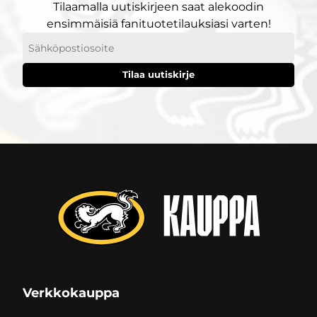
Tilaamalla uutiskirjeen saat alekoodin
ensimmäisiä fanituotetilauksiasi varten!
Sähköpostiosoitteesi
Verkkokauppa