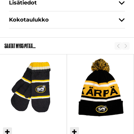
Lisätiedot
Kokotaulukko
Koko
S, M, L, XL, XXL
SKU
2011396
Saatat myös pitää...