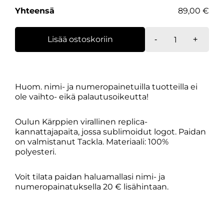
Yhteensä
89,00 €
Replica-
Lisää ostoskoriin
-
+
kannattajapait
musta
määrä
Huom. nimi- ja numeropainetuilla tuotteilla ei
ole vaihto- eikä palautusoikeutta!
Oulun Kärppien virallinen replica-
kannattajapaita, jossa sublimoidut logot. Paidan
on valmistanut Tackla. Materiaali: 100%
polyesteri.
Voit tilata paidan haluamallasi nimi- ja
numeropainatuksella 20 € lisähintaan.