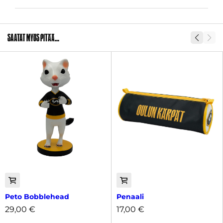
SKU
29419-1
Saatat myös pitää...
Peto Bobblehead
Penaali
29,00
€
17,00
€