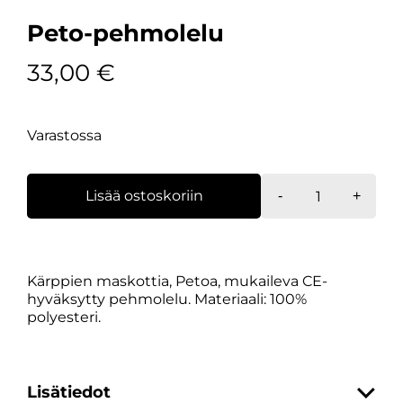
Peto-pehmolelu
33,00
€
Varastossa
Peto-
Lisää ostoskoriin
-
+
pehmolelu
määrä
Kärppien maskottia, Petoa, mukaileva CE-
hyväksytty pehmolelu. Materiaali: 100%
polyesteri.
Lisätiedot