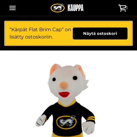
Siirry
1
suoraan
sisältöön
“Kärpät Flat Brim Cap” on
Näytä ostoskori
lisätty ostoskoriin.