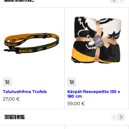
Talutushihna Trufois
Kärpät-fleecepeitto 130 x
180 cm
27,00
€
59,00
€
Tutustu myös