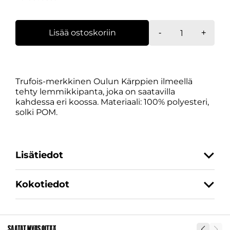
Lemmikkipan
Lisää ostoskoriin
-
+
Trufois
määrä
Trufois-merkkinen Oulun Kärppien ilmeellä
tehty lemmikkipanta, joka on saatavilla
kahdessa eri koossa. Materiaali: 100% polyesteri,
solki POM.
Lisätiedot
Kokotiedot
Koko
S-M, L-XL
SKU
29417
Saatat myös pitää...