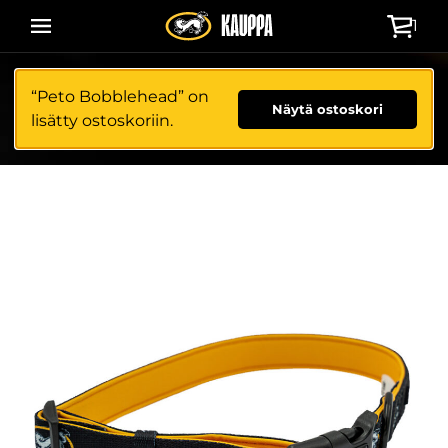
Siirry
1
suoraan
sisältöön
“Peto Bobblehead” on
Näytä ostoskori
lisätty ostoskoriin.