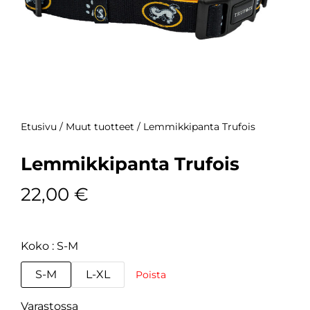
Etusivu
/
Muut tuotteet
/ Lemmikkipanta Trufois
Lemmikkipanta Trufois
22,00
€
Koko
S-M
S-M
L-XL
Poista
Varastossa