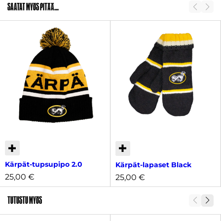
Saatat myös pitää...
SKU
2011349
Kärpät-tupsupipo 2.0
Kärpät-lapaset Black
25,00
€
25,00
€
Tutustu myös