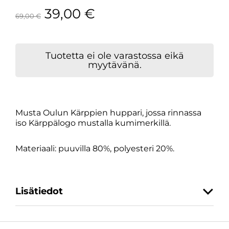
39,00
€
69,00
€
Tuotetta ei ole varastossa eikä
myytävänä.
Musta Oulun Kärppien huppari, jossa rinnassa
iso Kärppälogo mustalla kumimerkillä.
Materiaali: puuvilla 80%, polyesteri 20%.
Lisätiedot
Koko
S, M, L, XL, XXL, 3XL, 4XL